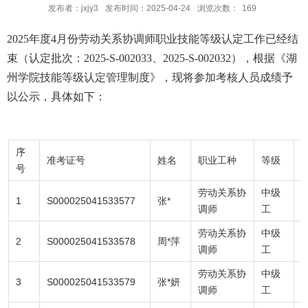
发布者：jxjy3
发布时间：2025-04-24
浏览次数：
169
2025年度4月份劳动关系协调师职业技能等级认定工作已经结
束（认定批次：2025-S-002033、2025-S-002032），根据《湖
州学院技能等级认定管理制度》，现将参加考核人员成绩予
以公示，具体如下：
序
准考证号
姓名
职业工种
等级
号
劳动关系协
中级
1
S000025041533577
张*
调师
工
劳动关系协
中级
2
S000025041533578
周*萍
7
调师
工
劳动关系协
中级
3
S000025041533579
张*妍
9
调师
工