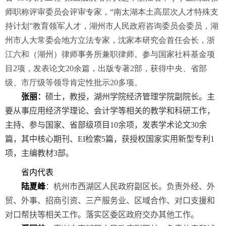
师职称评审委员会评审专家，“南太湖本土高层次人才特殊支
持计划”教育领军人才，湖州市人民政府咨询委员会委员，湖
州市人大常委会地方立法专家，沈家本研究会首任会长，浙
江六和（湖州）律师事务所兼职律师。参与国家社科基金项
目
2
项，发表论文
20
余篇，出版专著
2
部，获得中央、省部
级、市厅级等领导肯定性批示
20
多项。
张丽
：
硕士，教授，湖州学院经济管理学院副院长
。主
要从事应用经济学理论、会计学等相关的教学和科研工作，
主持、参与国家、省部级项目
10
余项，发表学术论文
30
余
篇，其中核心期刊、
EI
检索
5
篇，获授权国家实用新型专利
1
项，主编教材
3
部。
省内代表
陆夏峰
：杭州市西湖区人民政府副区长。负责外经、外
贸、外事、招商引资、三产服务业、区域合作、对口支援和
对口帮扶等相关工作。落实区委区政府交办其他工作。