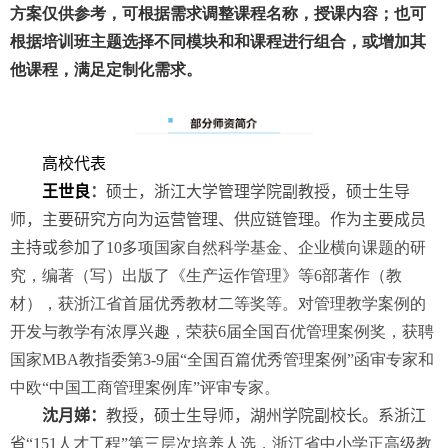
方案仅
供参考
，
可根据需求调整课程名称
，
授课内容
；
也可
根据培训班主题选择不同模块和和课程进行组合，或增加其
他课程，满足定制化需求。
高校代表
王世良
：
硕士，浙江大学管理学院副教授，硕士生导
师，主要研究方向为运营管理、供应链管理。作为主要成员
主持或参加了
10
多项国家自然科学基金、企业横向课题的研
究，编著（写）出版了《生产运作管理》等
6
部著作（教
材），获浙江省首届优秀教材二等奖等。对管理教学案例的
开发与教学有浓厚兴趣，荣获
6
届全国百优管理案例奖，获聘
国家
MBA
教指委第
3-9
届“全国百篇优秀管理案例”函审专家和
中欧“中国工商管理案例库”评审专家。
沈月娣：
教授
，硕士生导师
，
湖州学院副校长。系浙江
省“
151
人才工程”第三层次培养人选，浙江省中小学正高级教